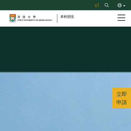
Skip
Search
to
ENG
main
本科招生
content
简
立即
申請