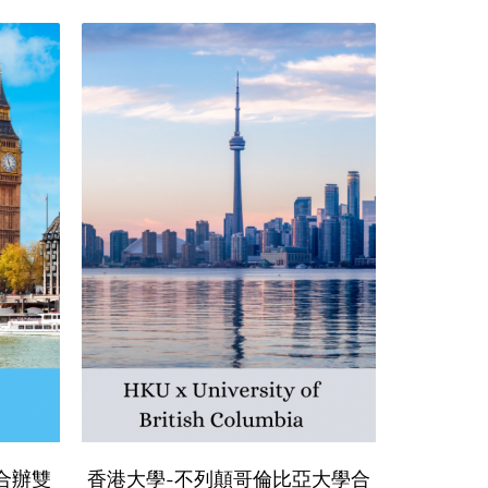
合辦雙
香港大學-不列顛哥倫比亞大學合