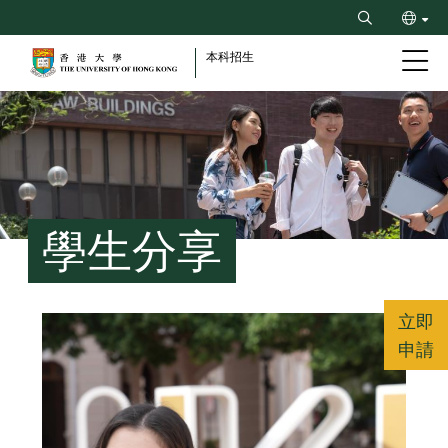
Skip
Search
to
ENG
main
本科招生
content
简
Breadcrumb
學生分享
立即
申請