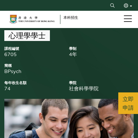
Skip
Search
to
ENG
main
本科招生
content
简
Breadcrumb
心理學學士
課程編號
學制
6705
4年
簡稱
BPsych
每年收生名額
學院
74
社會科學學院
立即
申請