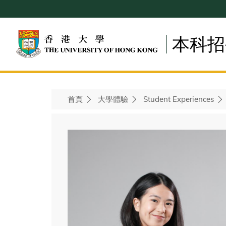
Skip
to
main
本科招
content
首頁
大學體驗
Student Experiences
Breadcrumb