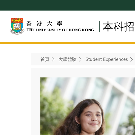
Skip
to
main
本科招
content
首頁
大學體驗
Student Experiences
Breadcrumb