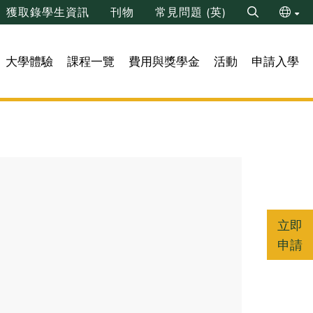
獲取錄學生資訊
刊物
常見問題 (英)
Search
ENG
大學體驗
課程一覽
費用與獎學金
活動
申請入學
简
立即
申請