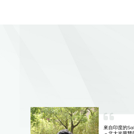
巴黎
來自印度的Sa
位課
－北大光華雙