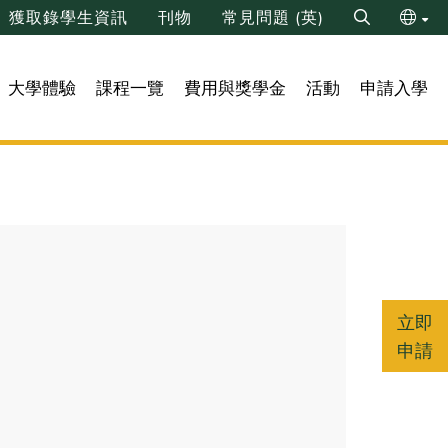
獲取錄學生資訊
刊物
常見問題 (英)
Search
ENG
大學體驗
課程一覽
費用與獎學金
活動
申請入學
简
立即
申請