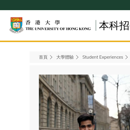
Skip
to
main
本科招
content
首頁
大學體驗
Student Experiences
Breadcrumb