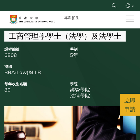
Skip
Search
to
ENG
main
本科招生
content
简
Breadcrumb
工商管理學學士（法學）及法學士
課程編號
學制
6808
5年
簡稱
BBA(Law)&LLB
每年收生名額
學院
80
經管學院
法律學院
立即
申請