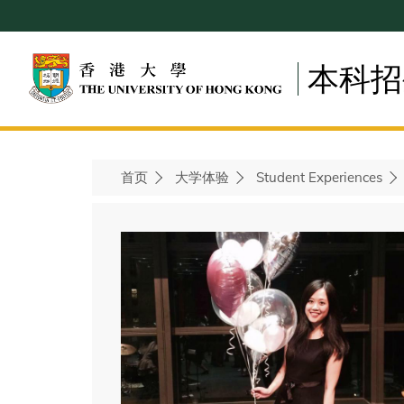
Skip
to
main
本科招
content
首页
大学体验
Student Experiences
Breadcrumb