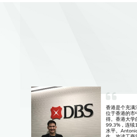
的交
香港是个充满
大学
位于香港的市
伴，
得。香港大学
世界
99.3%，连
学者
水平。Antoni
项目
生，攻读工商