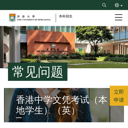
Skip
Search
to
ENG
main
本科招生
content
繁
Breadcrumb
常见问题
立即
Left
香港中学文凭考试（本
Column
申请
地学生）（英）