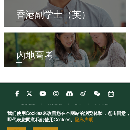
Column
香港副学士（英）
Right
Column
內地高考
联系我们
隐私政策
刊物
站内地图
Copyright © 2025 Admissions Office, The Registry, The University of Hong
我们使用Cookies来改善您在本网站的浏览体验，点击同意
Kong. All rights reserved.
即代表您同意我们使用Cookies。
隐私声明