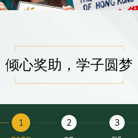
倾心奖助，学子圆梦
1
2
3