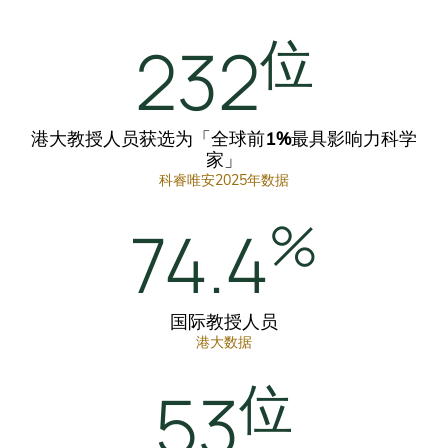
位
232
港大教授人员获选为「全球前
1%
最具影响力科学
家」
科睿唯安2025年数据
%
74
4
.
国际教授人员
港大数据
位
53