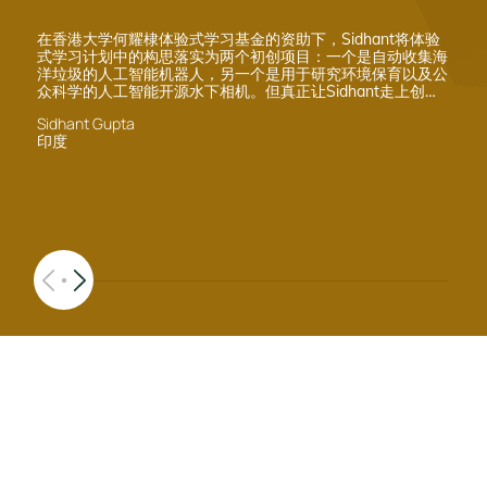
在香港大学何耀棣体验式学习基金的资助下，Sidhant将体验
式学习计划中的构思落实为两个初创项目：一个是自动收集海
洋垃圾的人工智能机器人，另一个是用于研究环境保育以及公
众科学的人工智能开源水下相机。但真正让Sidhant走上创业
道路的是霍特奖的比赛经历。当时，Sidhant的团队从五万名
Sidhant Gupta
参赛者中脱颖而出进入了前50名，获得了霍特奖的创业奖金，
印度
还于伦敦决赛见到克林顿。虽然最终没有在比赛中胜出，但
Sidhant表示通过这次比赛的经历，他意识到如果能从众多毕
业项目或考试中选取一个小创意，然后将其变成一个切实可行
的具体计划，那么他就能开展自己的初创企业。毕业后，
Sidhant选择到香港的国际银行工作，走上一条传统却同样优
秀的道路。