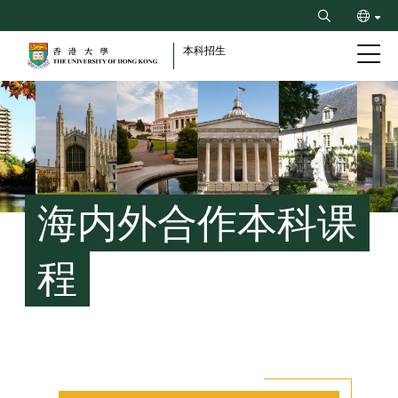
Skip
Search
to
ENG
main
本科招生
content
繁
Breadcrumb
海内外合作本科课
程