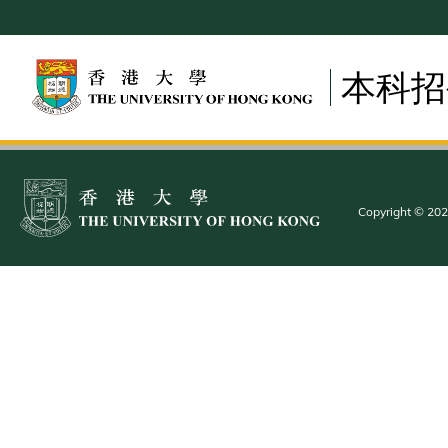
Skip
to
main
本科招
content
Copyright © 2025